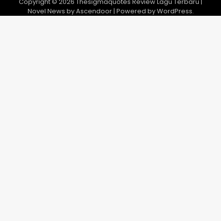
Copyright © 2026
Thesigmaquotes Review Lagu Terbaru
|
Novel News by
Ascendoor
| Powered by
WordPress
.