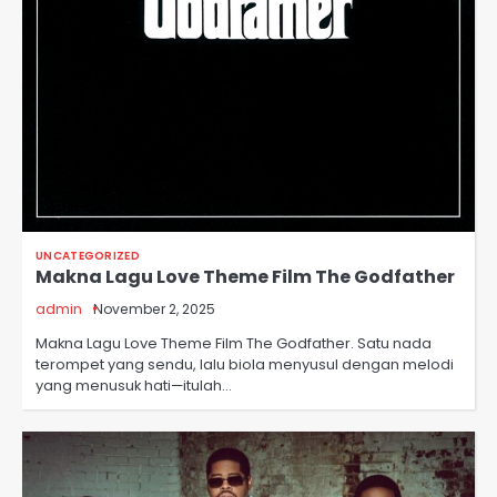
UNCATEGORIZED
Makna Lagu Love Theme Film The Godfather
admin
November 2, 2025
Makna Lagu Love Theme Film The Godfather. Satu nada
terompet yang sendu, lalu biola menyusul dengan melodi
yang menusuk hati—itulah…