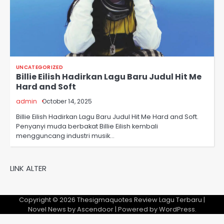
UNCATEGORIZED
Billie Eilish Hadirkan Lagu Baru Judul Hit Me
Hard and Soft
admin
October 14, 2025
Billie Eilish Hadirkan Lagu Baru Judul Hit Me Hard and Soft.
Penyanyi muda berbakat Billie Eilish kembali
mengguncang industri musik…
LINK ALTER
Copyright © 2026
Thesigmaquotes Review Lagu Terbaru
|
Novel News by
Ascendoor
| Powered by
WordPress
.