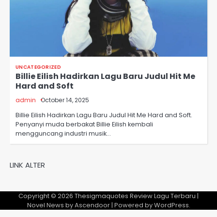
UNCATEGORIZED
Billie Eilish Hadirkan Lagu Baru Judul Hit Me
Hard and Soft
admin
October 14, 2025
Billie Eilish Hadirkan Lagu Baru Judul Hit Me Hard and Soft.
Penyanyi muda berbakat Billie Eilish kembali
mengguncang industri musik…
LINK ALTER
Copyright © 2026
Thesigmaquotes Review Lagu Terbaru
|
Novel News by
Ascendoor
| Powered by
WordPress
.