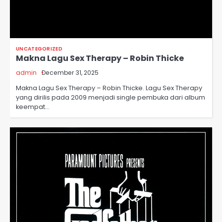
UNCATEGORIZED
Makna Lagu Sex Therapy – Robin Thicke
admin
December 31, 2025
Makna Lagu Sex Therapy – Robin Thicke. Lagu Sex Therapy
yang dirilis pada 2009 menjadi single pembuka dari album
keempat…