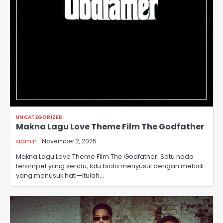
UNCATEGORIZED
Makna Lagu Love Theme Film The Godfather
admin
November 2, 2025
Makna Lagu Love Theme Film The Godfather. Satu nada
terompet yang sendu, lalu biola menyusul dengan melodi
yang menusuk hati—itulah…