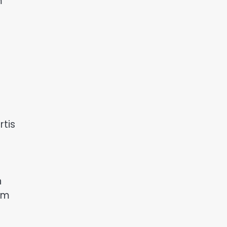
m
rtis
n
rm