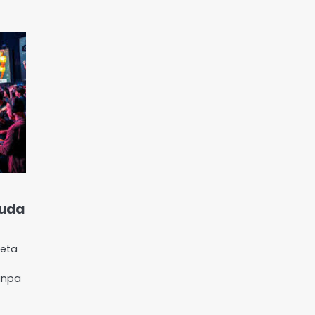
Muda
peta
anpa