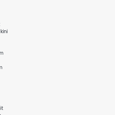
k
kini
am
am
it