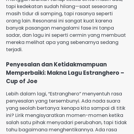
tapi kedekatan sudah hilang—saat seseorang
masih tidur di samping, tapi rasanya seperti
orang lain. Resonansi ini sangat kuat karena
banyak pasangan mengalami fase ini tanpa
sadar, dan lagu ini seperti cermin yang membuat
mereka melihat apa yang sebenarnya sedang
terjadi.
Penyesalan dan Ketidakmampuan
Memperbaiki: Makna Lagu Estranghero –
Cup of Joe
Lebih dalam lagi, “Estranghero” menyentuh rasa
penyesalan yang tersembunyi. Ada nada suara
yang seolah bertanya: kenapa kita sampai di titik
ini? Lirik mengisyaratkan momen-momen ketika
salah satu pihak menyadari perubahan, tapi tidak
tahu bagaimana menghentikannya. Ada rasa