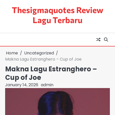
Skip
Thesigmaquotes Review
to
content
Lagu Terbaru
Home
Uncategorized
Makna Lagu Estranghero – Cup of Joe
Makna Lagu Estranghero –
Cup of Joe
January 14, 2026
admin