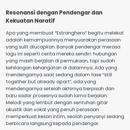
Resonansi dengan Pendengar dan
Kekuatan Naratif
Apa yang membuat “Estranghero” begitu melekat
adalah kemampuannya menyuarakan perasaan
yang sulit diucapkan. Banyak pendengar merasa
lagu ini seperti cerita mereka sendiri: hubungan
yang masih berjalan di permukaan, tapi sudah
kehilangan kehangatan di dalamnya. Ada yang
mendengarnya saat sedang dalam fase “still
together but already apart”, ada yang
mendengarnya setelah akhirnya berpisah dan
baru sadar prosesnya sudah lama berjalan.
Melodi yang lembut dengan sentuhan gitar
akustik dan vokal yang penuh perasaan
memperkuat kesan intim, seolah penyanyi sedang
berbicara langsung kepada pendengar.