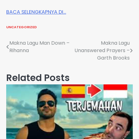
BACA SELENGKAPNYA DI…
UNCATEGORIZED
Post
Makna Lagu Man Down –
Makna Lagu
Rihanna
Unanswered Prayers –
navigation
Garth Brooks
Related Posts