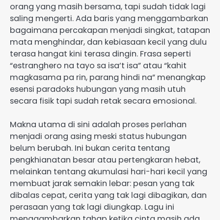
orang yang masih bersama, tapi sudah tidak lagi
saling mengerti. Ada baris yang menggambarkan
bagaimana percakapan menjadi singkat, tatapan
mata menghindar, dan kebiasaan kecil yang dulu
terasa hangat kini terasa dingin. Frasa seperti
“estranghero na tayo sa isa’t isa” atau “kahit
magkasama pa rin, parang hindi na” menangkap
esensi paradoks hubungan yang masih utuh
secara fisik tapi sudah retak secara emosional.
Makna utama di sini adalah proses perlahan
menjadi orang asing meski status hubungan
belum berubah. Ini bukan cerita tentang
pengkhianatan besar atau pertengkaran hebat,
melainkan tentang akumulasi hari-hari kecil yang
membuat jarak semakin lebar: pesan yang tak
dibalas cepat, cerita yang tak lagi dibagikan, dan
perasaan yang tak lagi diungkap. Lagu ini
menggambarkan tahap ketika cinta masih ada,