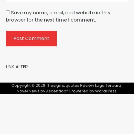
Save my name, email, and website in this
browser for the next time I comment.
LINK ALTER
Copyright © 2026
Thesigmaquotes Review Lagu Terbaru
|
Novel News by
Ascendoor
| Powered by
WordPress
.