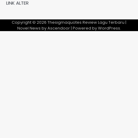
LINK ALTER
Copyright © 2026
Thesigmaquotes Review Lagu Terbaru
|
Novel News by
Ascendoor
| Powered by
WordPress
.