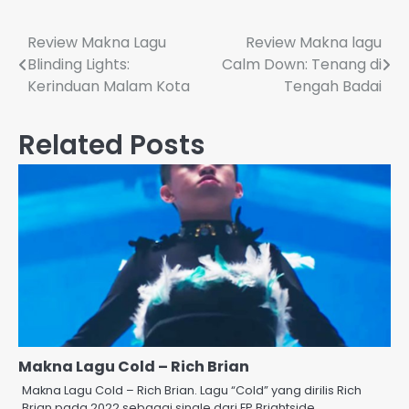
Post
Review Makna Lagu
Review Makna lagu
Blinding Lights:
Calm Down: Tenang di
navigation
Kerinduan Malam Kota
Tengah Badai
Related Posts
Makna Lagu Cold – Rich Brian
Makna Lagu Cold – Rich Brian. Lagu “Cold” yang dirilis Rich
Brian pada 2022 sebagai single dari EP Brightside