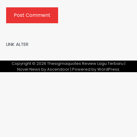
LINK ALTER
Copyright © 2026
Thesigmaquotes Review Lagu Terbaru
|
Novel News by
Ascendoor
| Powered by
WordPress
.