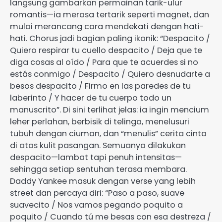
langsung gambarkan permainan tarik-ulur
romantis—ia merasa tertarik seperti magnet, dan
mulai merancang cara mendekati dengan hati-
hati. Chorus jadi bagian paling ikonik: “Despacito /
Quiero respirar tu cuello despacito / Deja que te
diga cosas al oído / Para que te acuerdes si no
estás conmigo / Despacito / Quiero desnudarte a
besos despacito / Firmo en las paredes de tu
laberinto / Y hacer de tu cuerpo todo un
manuscrito”. Di sini terlihat jelas: ia ingin mencium
leher perlahan, berbisik di telinga, menelusuri
tubuh dengan ciuman, dan “menulis” cerita cinta
di atas kulit pasangan. Semuanya dilakukan
despacito—lambat tapi penuh intensitas—
sehingga setiap sentuhan terasa membara.
Daddy Yankee masuk dengan verse yang lebih
street dan percaya diri: “Paso a paso, suave
suavecito / Nos vamos pegando poquito a
poquito / Cuando tú me besas con esa destreza /