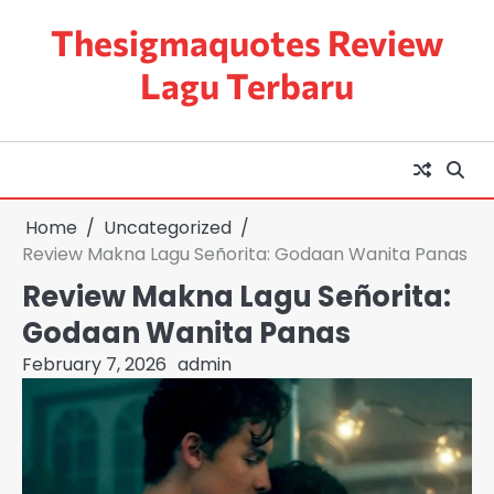
Skip
Thesigmaquotes Review
to
content
Lagu Terbaru
Home
Uncategorized
Review Makna Lagu Señorita: Godaan Wanita Panas
Review Makna Lagu Señorita:
Godaan Wanita Panas
February 7, 2026
admin