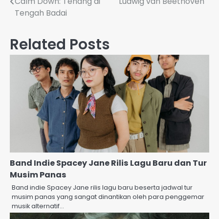
Calm Down: Tenang di
Ludwig van Beethoven
navigation
Tengah Badai
Related Posts
Band Indie Spacey Jane Rilis Lagu Baru dan Tur
Musim Panas
Band indie Spacey Jane rilis lagu baru beserta jadwal tur
musim panas yang sangat dinantikan oleh para penggemar
musik alternatif…