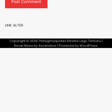
LINK ALTER
Copyright © 2026
Thesigmaquotes Review Lagu Terbaru
|
Novel News by
Ascendoor
| Powered by
WordPress
.