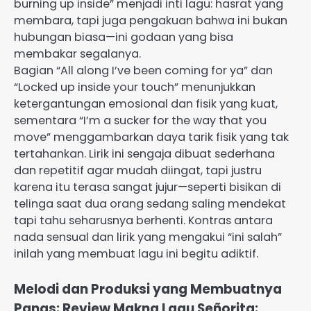
burning up inside” menjadi inti lagu: hasrat yang
membara, tapi juga pengakuan bahwa ini bukan
hubungan biasa—ini godaan yang bisa
membakar segalanya.
Bagian “All along I’ve been coming for ya” dan
“Locked up inside your touch” menunjukkan
ketergantungan emosional dan fisik yang kuat,
sementara “I’m a sucker for the way that you
move” menggambarkan daya tarik fisik yang tak
tertahankan. Lirik ini sengaja dibuat sederhana
dan repetitif agar mudah diingat, tapi justru
karena itu terasa sangat jujur—seperti bisikan di
telinga saat dua orang sedang saling mendekat
tapi tahu seharusnya berhenti. Kontras antara
nada sensual dan lirik yang mengakui “ini salah”
inilah yang membuat lagu ini begitu adiktif.
Melodi dan Produksi yang Membuatnya
Panas: Review Makna Lagu Señorita: