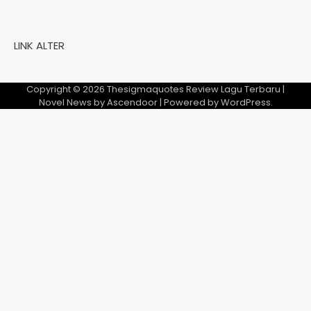
LINK ALTER
Copyright © 2026
Thesigmaquotes Review Lagu Terbaru
|
Novel News by
Ascendoor
| Powered by
WordPress
.