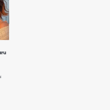
aru
i