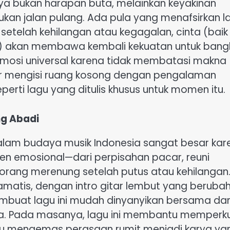
a bukan harapan buta, melainkan keyakinan
n jalan pulang. Ada pula yang menafsirkan l
setelah kehilangan atau kegagalan, cinta (baik
) akan membawa kembali kekuatan untuk bangk
 emosi universal karena tidak membatasi makna
r mengisi ruang kosong dengan pengalaman
eperti lagu yang ditulis khusus untuk momen itu.
g Abadi
am budaya musik Indonesia sangat besar kar
en emosional—dari perpisahan pacar, reuni
rang merenung setelah putus atau kehilangan
atis, dengan intro gitar lembut yang beruba
membuat lagu ini mudah dinyanyikan bersama da
ma. Pada masanya, lagu ini membantu memperk
u mengemas perasaan rumit menjadi karya ya