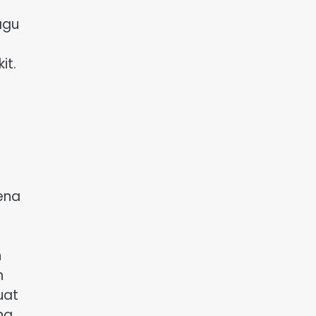
agu
it.
ena
.
h
n
uat
ng