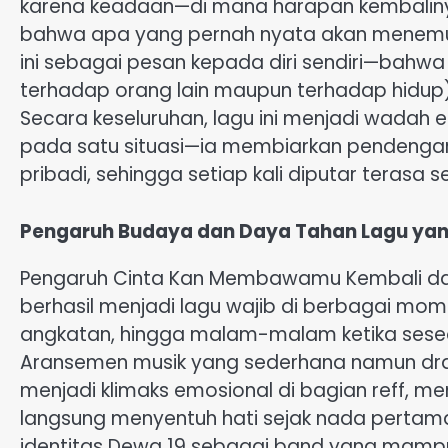
karena keadaan—di mana harapan kembaliny
bahwa apa yang pernah nyata akan menemuka
ini sebagai pesan kepada diri sendiri—bahwa 
terhadap orang lain maupun terhadap hidup
Secara keseluruhan, lagu ini menjadi wadah
pada satu situasi—ia membiarkan pendenga
pribadi, sehingga setiap kali diputar terasa s
Pengaruh Budaya dan Daya Tahan Lagu yan
Pengaruh Cinta Kan Membawamu Kembali dal
berhasil menjadi lagu wajib di berbagai mom
angkatan, hingga malam-malam ketika seseo
Aransemen musik yang sederhana namun dram
menjadi klimaks emosional di bagian reff, 
langsung menyentuh hati sejak nada perta
identitas Dewa 19 sebagai band yang mamp