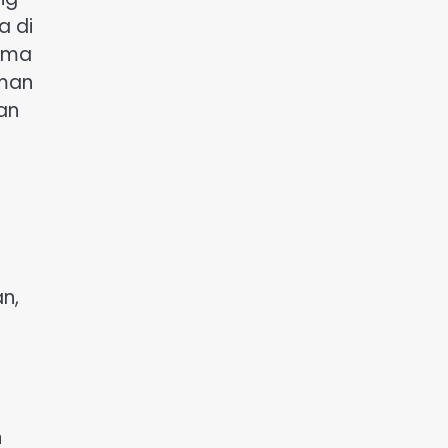
a di
lama
aman
an
n,
n