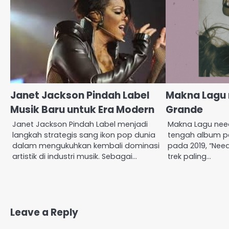
Janet Jackson Pindah Label
Makna Lagu 
Musik Baru untuk Era Modern
Grande
Janet Jackson Pindah Label menjadi
Makna Lagu need
langkah strategis sang ikon pop dunia
tengah album pe
dalam mengukuhkan kembali dominasi
pada 2019, “Nee
artistik di industri musik. Sebagai…
trek paling…
Leave a Reply