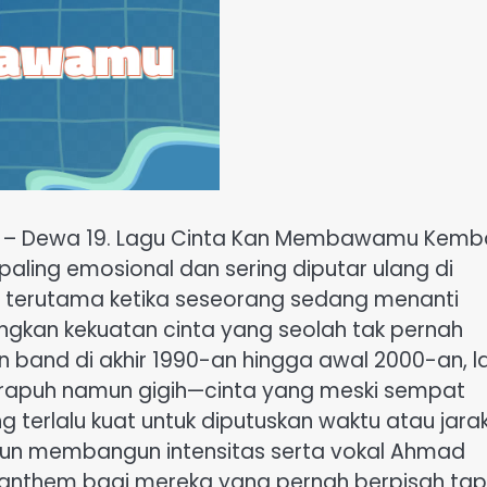
– Dewa 19. Lagu Cinta Kan Membawamu Kemba
paling emosional dan sering diputar ulang di
 terutama ketika seseorang sedang menanti
ngkan kekuatan cinta yang seolah tak pernah
n band di akhir 1990-an hingga awal 2000-an, l
 rapuh namun gigih—cinta yang meski sempat
g terlalu kuat untuk diputuskan waktu atau jarak
un membangun intensitas serta vokal Ahmad
i anthem bagi mereka yang pernah berpisah tap