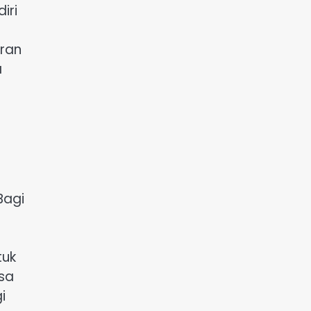
iri
ran
a
Bagi
tuk
sa
i