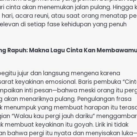
 cinta akan menemukan jalan pulang. Hingga ki
am hari, acara reuni, atau saat orang menatap p
levan di setiap fase kehidupan yang penuh
yang Rapuh: Makna Lagu Cinta Kan Membawam
egitu jujur dan langsung mengena karena
rat keyakinan emosional. Baris pembuka “Cin
ikan inti pesan—bahwa meski orang itu perg
ng akan menariknya pulang. Pengulangan frasa
fek menumpuk yang membuat harapan itu teras
gian “Walau kau pergi jauh dariku” menggamba
 membuat keyakinan itu goyah. Lirik ini tidak
n bahwa pergi itu nyata dan menyisakan luka