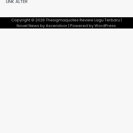
LINK ALTER
Copyright © 2026
Thesigmaquotes Review Lagu Terbaru
|
Novel News by
Ascendoor
| Powered by
WordPress
.