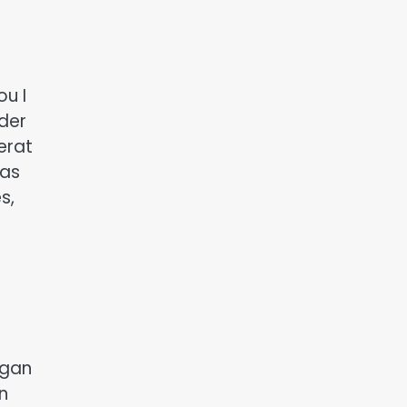
u I
ider
erat
 as
s,
ngan
n