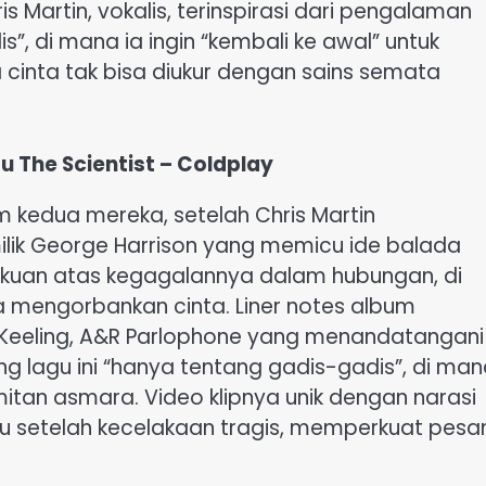
 Martin, vokalis, terinspirasi dari pengalaman
, di mana ia ingin “kembali ke awal” untuk
nta tak bisa diukur dengan sains semata
 The Scientist – Coldplay
 kedua mereka, setelah Chris Martin
lik George Harrison yang memicu ide balada
akuan atas kegagalannya dalam hubungan, di
ga mengorbankan cinta. Liner notes album
n Keeling, A&R Parlophone yang menandatangani
lang lagu ini “hanya tentang gadis-gadis”, di ma
itan asmara. Video klipnya unik dengan narasi
tu setelah kecelakaan tragis, memperkuat pesa