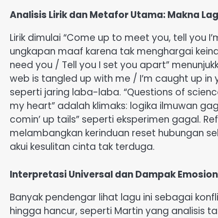
Analisis Lirik dan Metafor Utama: Makna Lag
Lirik dimulai “Come up to meet you, tell you I
ungkapan maaf karena tak menghargai keindah
need you / Tell you I set you apart” menunjuk
web is tangled up with me / I’m caught up i
seperti jaring laba-laba. “Questions of scien
my heart” adalah klimaks: logika ilmuwan gagal
comin’ up tails” seperti eksperimen gagal. Re
melambangkan kerinduan reset hubungan seb
akui kesulitan cinta tak terduga.
Interpretasi Universal dan Dampak Emosion
Banyak pendengar lihat lagu ini sebagai konfl
hingga hancur, seperti Martin yang analisis t