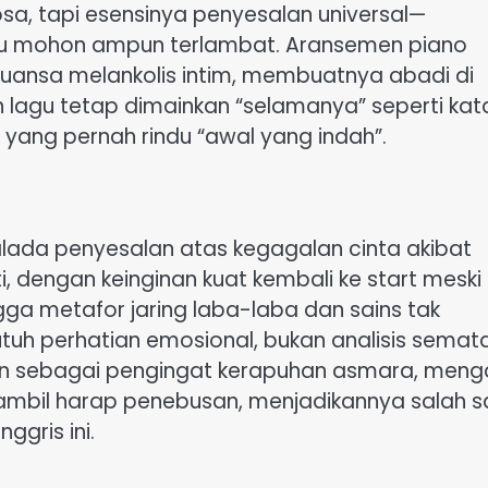
sa, tapi esensinya penyesalan universal—
alu mohon ampun terlambat. Aransemen piano
nuansa melankolis intim, membuatnya abadi di
n lagu tetap dimainkan “selamanya” seperti kat
 yang pernah rindu “awal yang indah”.
lada penyesalan atas kegagalan cinta akibat
ti, dengan keinginan kuat kembali ke start meski
gga metafor jaring laba-laba dan sains tak
tuh perhatian emosional, bukan analisis semata
elevan sebagai pengingat kerapuhan asmara, meng
ambil harap penebusan, menjadikannya salah s
ggris ini.