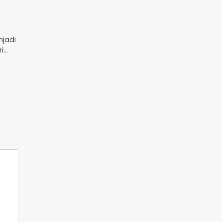
jadi
ri…