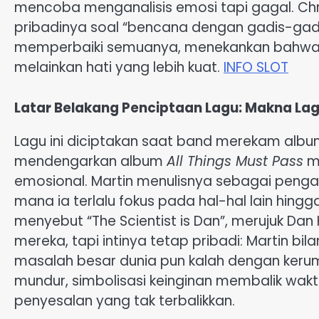
mencoba menganalisis emosi tapi gagal. Chris
pribadinya soal “bencana dengan gadis-gadis”
memperbaiki semuanya, menekankan bahwa ci
melainkan hati yang lebih kuat.
INFO SLOT
Latar Belakang Penciptaan Lagu: Makna Lagu
Lagu ini diciptakan saat band merekam album
mendengarkan album
All Things Must Pass
mi
emosional. Martin menulisnya sebagai peng
mana ia terlalu fokus pada hal-hal lain hing
menyebut “The Scientist is Dan”, merujuk Da
mereka, tapi intinya tetap pribadi: Martin bi
masalah besar dunia pun kalah dengan kerum
mundur, simbolisasi keinginan membalik wak
penyesalan yang tak terbalikkan.