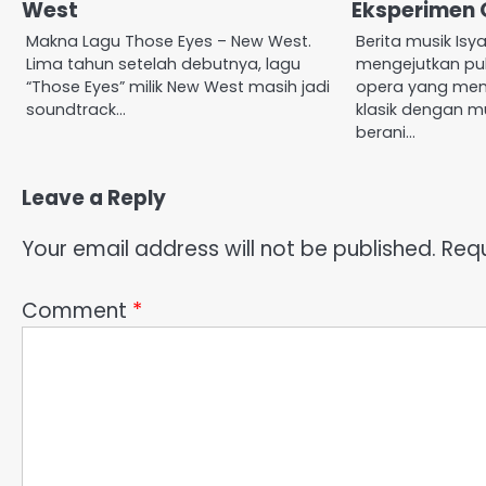
West
Eksperimen 
Makna Lagu Those Eyes – New West.
Berita musik Isy
Lima tahun setelah debutnya, lagu
mengejutkan pub
“Those Eyes” milik New West masih jadi
opera yang mem
soundtrack…
klasik dengan m
berani…
Leave a Reply
Your email address will not be published.
Requ
Comment
*