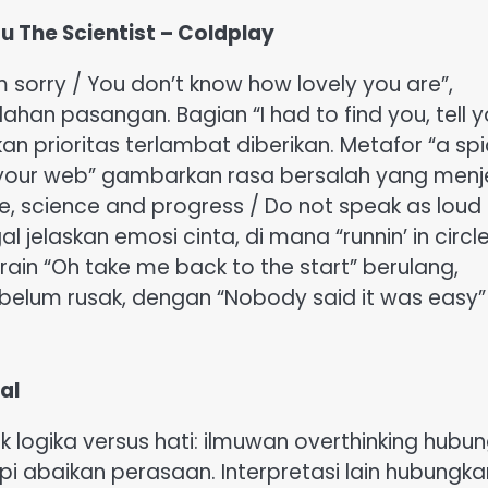
u The Scientist – Coldplay
’m sorry / You don’t know how lovely you are”,
an pasangan. Bagian “I had to find you, tell yo
kan prioritas terlambat diberikan. Metafor “a sp
n your web” gambarkan rasa bersalah yang menj
ce, science and progress / Do not speak as loud
 jelaskan emosi cinta, di mana “runnin’ in circle
frain “Oh take me back to the start” berulang,
elum rusak, dengan “Nobody said it was easy”
al
ik logika versus hati: ilmuwan overthinking hubu
api abaikan perasaan. Interpretasi lain hubungka