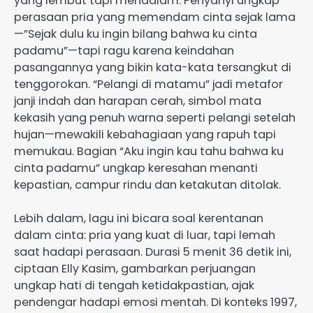
yang lembut tapi mendalam. Penyanyi ungkap
perasaan pria yang memendam cinta sejak lama
—”Sejak dulu ku ingin bilang bahwa ku cinta
padamu”—tapi ragu karena keindahan
pasangannya yang bikin kata-kata tersangkut di
tenggorokan. “Pelangi di matamu” jadi metafor
janji indah dan harapan cerah, simbol mata
kekasih yang penuh warna seperti pelangi setelah
hujan—mewakili kebahagiaan yang rapuh tapi
memukau. Bagian “Aku ingin kau tahu bahwa ku
cinta padamu” ungkap keresahan menanti
kepastian, campur rindu dan ketakutan ditolak.
Lebih dalam, lagu ini bicara soal kerentanan
dalam cinta: pria yang kuat di luar, tapi lemah
saat hadapi perasaan. Durasi 5 menit 36 detik ini,
ciptaan Elly Kasim, gambarkan perjuangan
ungkap hati di tengah ketidakpastian, ajak
pendengar hadapi emosi mentah. Di konteks 1997,